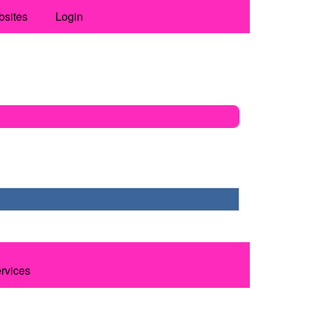
bsites
Login
ervices