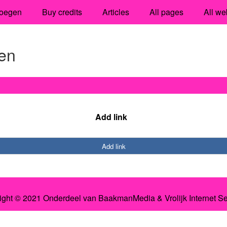
oegen
Buy credits
Articles
All pages
All we
en
Add link
Add link
ight © 2021 Onderdeel van
BaakmanMedia
&
Vrolijk Internet S